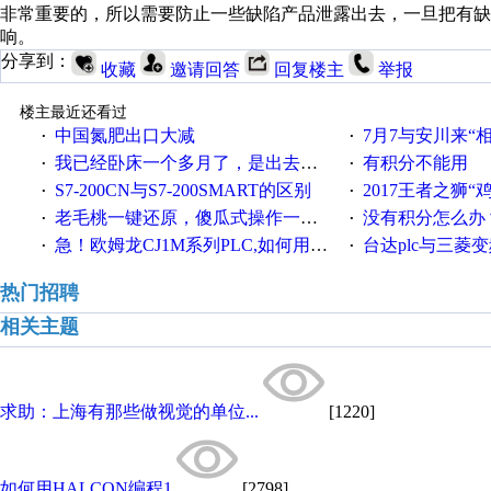
非常重要的，所以需要防止一些缺陷产品泄露出去，一旦把有
响。
分享到：
收藏
邀请回答
回复楼主
举报
楼主最近还看过
中国氮肥出口大减
7月7与安川来“
·
·
我已经卧床一个多月了，是出去安装机械手在高速遭遇车祸所致:大家工作都要特别注意啊
有积分不能用
·
·
S7-200CN与S7-200SMART的区别
2017王者之狮“鸡”情签到
·
·
老毛桃一键还原，傻瓜式操作一键轻松备份还原；程序为向导式安装，一键即可实现自动备份或还原系统。
没有积分怎么办
·
·
急！欧姆龙CJ1M系列PLC,如何用时间控制变频器。要求时间在组态王中可以自由输入！拜托各位大神了！
台达plc与三菱
·
·
热门招聘
相关主题
求助：上海有那些做视觉的单位...
[1220]
如何用HALCON编程1
[2798]