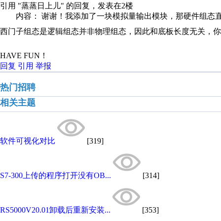
引用 "蒸蒸日上儿" 的回复，发表在2楼
内容： 谢谢！我添加了一块模拟量输出模块，那硬件组态直接
西门子组态是逻辑组态并非物理组态，因此和底板长度无关，你
HAVE FUN！
回复
引用
举报
热门招聘
相关主题
软件可视化对比
[319]
S7-300上传的程序打开没有OB...
[314]
RS5000V20.01卸载后重新安装...
[353]