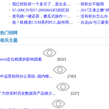
我已经卧床一个多月了，是出去安装机械手在高速遭遇车祸所致:大家工作都要特别注意啊
有积分不能用
·
·
S7-200CN与S7-200SMART的区别
2017王者之狮“鸡”情签到
·
·
老毛桃一键还原，傻瓜式操作一键轻松备份还原；程序为向导式安装，一键即可实现自动备份或还原系统。
没有积分怎么办
·
·
急！欧姆龙CJ1M系列PLC,如何用时间控制变频器。要求时间在组态王中可以自由输入！拜托各位大神了！
台达plc与三菱
·
·
热门招聘
相关主题
uwb定位精度的影响因素
[632]
中远景协同办公系统--国内唯...
[745]
"力控实时历史数据库产品推介...
[227]