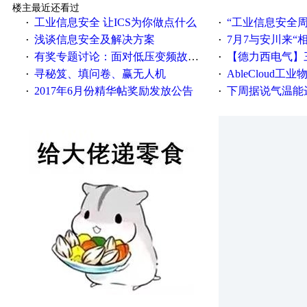
楼主最近还看过
工业信息安全 让ICS为你做点什么
“工业信息安全周之我见”
·
·
浅谈信息安全及解决方案
7月7与安川来“
·
·
有奖专题讨论：面对低压变频故障，老手是这样解决的！
【德力西电气】三
·
·
寻秘笈、填问卷、赢无人机
AbleCloud工业物
·
·
2017年6月份精华帖奖励发放公告
下周据说气温能
·
·