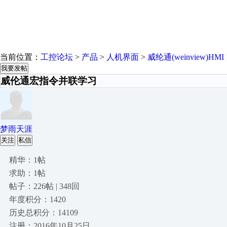
当前位置：
工控论坛
>
产品
>
人机界面
>
威纶通(weinview)HMI
我要发帖
威伦通宏指令并联学习
梦雨天涯
关注
私信
精华：1帖
求助：1帖
帖子：226帖 | 348回
年度积分：1420
历史总积分：14109
注册：2016年10月25日