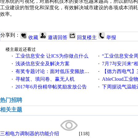
理系统的可视化，对盾构机技术的要求也越来越高，所以新结
工业建设的智慧化和深度化，有效解决城市建设的各项成本消
效率。
分享到：
收藏
邀请回答
回复楼主
举报
楼主最近还看过
工业信息安全 让ICS为你做点什么
“工业信息安全周之我见”
·
·
浅谈信息安全及解决方案
7月7与安川来“
·
·
有奖专题讨论：面对低压变频故障，老手是这样解决的！
【德力西电气】三
·
·
寻秘笈、填问卷、赢无人机
AbleCloud工业物
·
·
2017年6月份精华帖奖励发放公告
下周据说气温能
·
·
热门招聘
相关主题
三相电力调制器的功能介绍
[118]