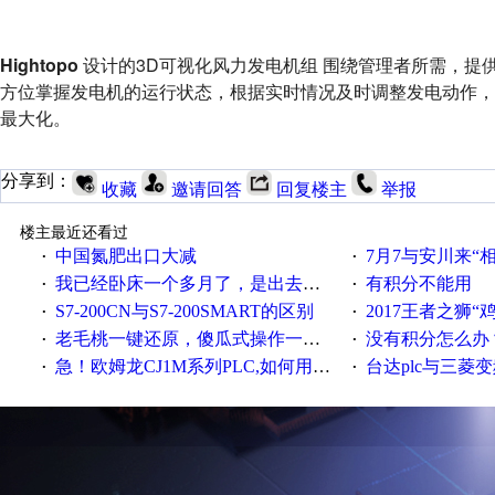
Hightopo
设计的3D可视化风力发电机组 围绕管理者所需，提
方位掌握发电机的运行状态，根据实时情况及时调整发电动作
最大化。
分享到：
收藏
邀请回答
回复楼主
举报
楼主最近还看过
中国氮肥出口大减
7月7与安川来“
·
·
我已经卧床一个多月了，是出去安装机械手在高速遭遇车祸所致:大家工作都要特别注意啊
有积分不能用
·
·
S7-200CN与S7-200SMART的区别
2017王者之狮“鸡”情签到
·
·
老毛桃一键还原，傻瓜式操作一键轻松备份还原；程序为向导式安装，一键即可实现自动备份或还原系统。
没有积分怎么办
·
·
急！欧姆龙CJ1M系列PLC,如何用时间控制变频器。要求时间在组态王中可以自由输入！拜托各位大神了！
台达plc与三菱
·
·