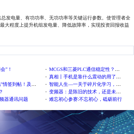
供总发电量、有功功率、无功功率等关键运行参数。使管理者全
，最大程度上提升机组发电量、降低故障率，实现投资回报收益
相会”！
MCGS和三菱PLC通信稳定性？？？
·
真相丨手机是靠什么震动的用了这么多年才知道！
·
帖！及时更新在线研讨会预告
智能人生—一关于碎片化学习，看这一篇就够了！
·
？
变频器：是陈旧的技术，还是未来的幕后英雄？
·
变频器通讯问题
难忘初心参赛:不忘初心，砥砺前行
·