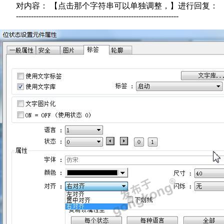
对内容： 【点击那个字符串可以单独调整，】进行回复：
-----------------------------------------------------------------