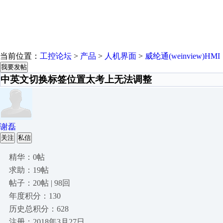
当前位置：
工控论坛
>
产品
>
人机界面
>
威纶通(weinview)HMI
我要发帖
中英文切换标签位置太考上无法调整
谢磊
关注
私信
精华：0帖
求助：19帖
帖子：20帖 | 98回
年度积分：130
历史总积分：628
注册：2018年3月27日