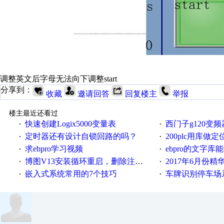
调整英文后字母无法向下调整start
分享到：
收藏
邀请回答
回复楼主
举报
楼主最近还看过
快速创建Logix5000变量表
西门子g120变
·
·
定时器还有设计自锁回路的吗？
200plc用库做定位，
·
·
求ebpro学习视频
ebpro的文字
·
·
博图V13安装循环重启，删除注册表信息没有用
2017年6月份
·
·
嵌入式系统常用的7个技巧
车牌识别停车场
·
·