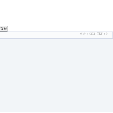
要发帖
点击：
4323
| 回复：
0