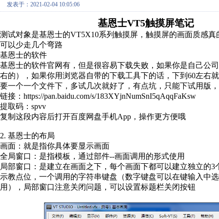
发表于：2021-02-04 10:05:06
基恩士VT5触摸屏笔记
测试对象是基恩士的VT5X10系列触摸屏，触摸屏的画面质感
可以少走几个弯路
基恩士的软件
基恩士的软件官网有，但是很容易下载失败，如果你是自己公司
右的），如果你用浏览器自带的下载工具下的话，下到60左右
要一个一个文件下，多试几次就好了，有点坑，只能下试用版，
链接：https://pan.baidu.com/s/183XYjnNumSnI5qAqqFaKsw
提取码：spvv
复制这段内容后打开百度网盘手机App，操作更方便哦
2. 基恩士的布局
画面：就是指你具体要显示画面
全局窗口：是指模板，通过部件--画面调用的形式使用
局部窗口：是建立在画面之下，每个画面下都可以建立独立的3
示教点位，一个调用的字符串键盘（数字键盘可以在键输入中选
用），局部窗口注意关闭问题，可以设置标题栏关闭按钮