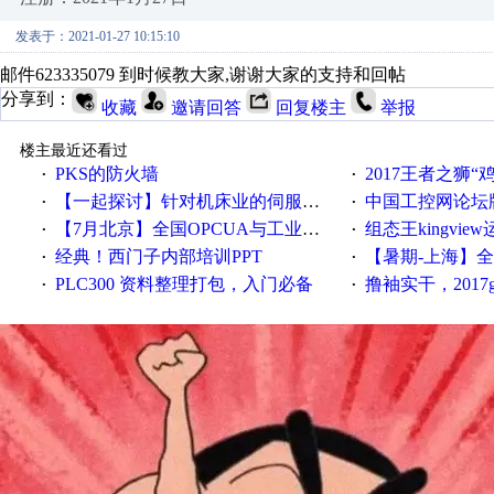
发表于：2021-01-27 10:15:10
邮件623335079 到时候教大家,谢谢大家的支持和回帖
分享到：
收藏
邀请回答
回复楼主
举报
楼主最近还看过
PKS的防火墙
2017王者之狮“鸡”情签到
·
·
【一起探讨】针对机床业的伺服系统发展，您的期望是什么？
中国工控网论坛版块
·
·
【7月北京】全国OPCUA与工业互联技术培训班通知！
组态王kingvi
·
·
经典！西门子内部培训PPT
【暑期-上海】全国工业4.
·
·
PLC300 资料整理打包，入门必备
撸袖实干，2017gongkong
·
·