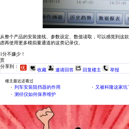
从整个产品的安装接线、参数设定、数值读取，可以感觉到这
虑再使用更多模拟量通道的这类记录仪。
1分不嫌少！
赏
分享到：
收藏
邀请回答
回复楼主
举报
楼主最近还看过
列车安装阻挡器的作用
又被科隆这家坑
·
·
测径仪如何保养维护
·