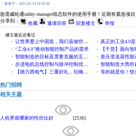
发表于：2021-01-14 14:16:50
急需威纶通utility manager组态软件的使用手册！近期有
分享到：
收藏
邀请回答
回复楼主
举报
楼主最近还看过
让世界爱上中国造，我们该做些什么
真正的工业4.0是
·
·
“工业4.0”推动智能控制产品的需求
【干货】面向智
·
·
智能制造的目标及需要克服的五个障碍
差压变送器性能达
·
·
步进电机总线控制与脉冲控制优缺点
智能制造大势所趋
·
·
【德力西电气】三重好礼，玩嗨夏日！
等的就是你！快来领
·
·
热门招聘
相关主题
人机界面哪家的性价比好
[2536]