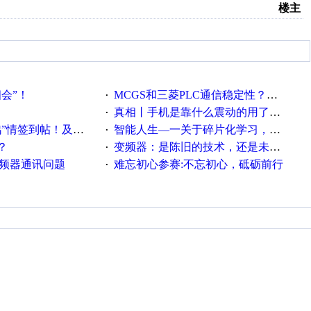
楼主
相会”！
MCGS和三菱PLC通信稳定性？？？
·
真相丨手机是靠什么震动的用了这么多年才知道！
·
帖！及时更新在线研讨会预告
智能人生—一关于碎片化学习，看这一篇就够了！
·
？
变频器：是陈旧的技术，还是未来的幕后英雄？
·
变频器通讯问题
难忘初心参赛:不忘初心，砥砺前行
·