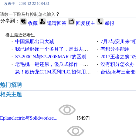
发表于：2020-12-22 16:04:31
？
请教一下跑马灯控制怎么输入
分享到：
收藏
邀请回答
回复楼主
举报
楼主最近还看过
中国氮肥出口大减
7月7与安川来“
·
·
我已经卧床一个多月了，是出去安装机械手在高速遭遇车祸所致:大家工作都要特别注意啊
有积分不能用
·
·
S7-200CN与S7-200SMART的区别
2017王者之狮“鸡”情签到
·
·
老毛桃一键还原，傻瓜式操作一键轻松备份还原；程序为向导式安装，一键即可实现自动备份或还原系统。
没有积分怎么办
·
·
急！欧姆龙CJ1M系列PLC,如何用时间控制变频器。要求时间在组态王中可以自由输入！拜托各位大神了！
台达plc与三菱
·
·
热门招聘
相关主题
Eplanelectric与Solidworkse...
[5497]