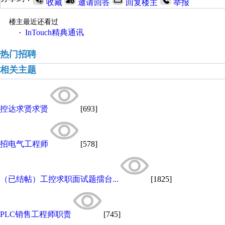
收藏
邀请回答
回复楼主
举报
楼主最近还看过
InTouch精典通讯
·
热门招聘
相关主题
控达求贤求贤
[693]
招电气工程师
[578]
（已结帖）工控求职面试题擂台...
[1825]
PLC销售工程师职责
[745]