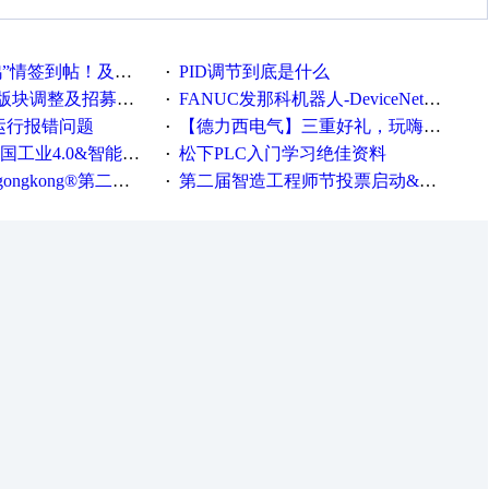
帖！及时更新在线研讨会预告
PID调节到底是什么
·
调整及招募版主公告
FANUC发那科机器人-DeviceNet通信使用手册(中文)
·
ew运行报错问题
【德力西电气】三重好礼，玩嗨夏日！
·
0&智能制造高级培训班通知！
松下PLC入门学习绝佳资料
·
®第二届智造工程师节正式起航！
第二届智造工程师节投票启动&周周有礼！
·