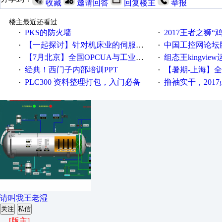
收藏
邀请回答
回复楼主
举报
楼主最近还看过
PKS的防火墙
2017王者之狮“鸡”情签到
·
·
【一起探讨】针对机床业的伺服系统发展，您的期望是什么？
中国工控网论坛版块
·
·
【7月北京】全国OPCUA与工业互联技术培训班通知！
组态王kingvi
·
·
经典！西门子内部培训PPT
【暑期-上海】全国工业4.
·
·
PLC300 资料整理打包，入门必备
撸袖实干，2017gongkong
·
·
请叫我王老湿
关注
私信
[版主]