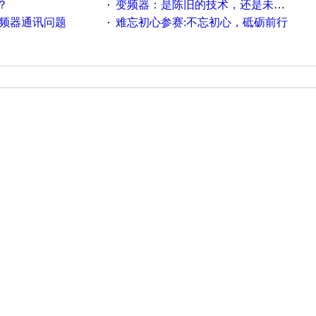
？
变频器：是陈旧的技术，还是未来的幕后英雄？
·
变频器通讯问题
难忘初心参赛:不忘初心，砥砺前行
·