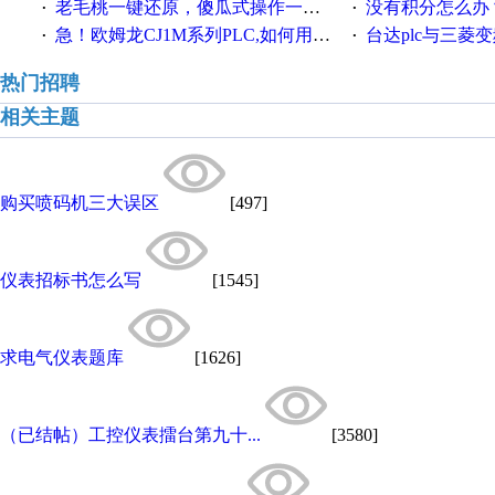
老毛桃一键还原，傻瓜式操作一键轻松备份还原；程序为向导式安装，一键即可实现自动备份或还原系统。
没有积分怎么办
·
·
急！欧姆龙CJ1M系列PLC,如何用时间控制变频器。要求时间在组态王中可以自由输入！拜托各位大神了！
台达plc与三菱
·
·
热门招聘
相关主题
购买喷码机三大误区
[497]
仪表招标书怎么写
[1545]
求电气仪表题库
[1626]
（已结帖）工控仪表擂台第九十...
[3580]