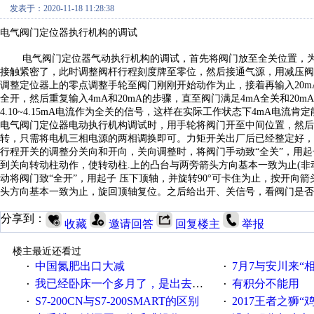
发表于：2020-11-18 11:28:38
电气阀门定位器执行机构的调试
电气阀门定位器气动执行机构的调试，首先将阀门放至全关位置，
接触紧密了，此时调整阀杆行程刻度牌至零位，然后接通气源，用减压阀
调整定位器上的零点调整手轮至阀门刚刚开始动作为止，接着再输入20m
全开，然后重复输入4mA
和20mA
的步骤，直至阀门满足4mA
全关和20mA
4.10~4.15mA
电流作为全关的信号，这样在实际工作状态下4mA
电流肯
电气阀门定位器电动执行机构调试时，用手轮将阀门开至中间位置，然后
转，只需将电机三相电源的两相调换即可。力矩开关出厂后已经整定好，
行程开关的调整分关向和开向，关向调整时，将阀门手动致“全关”，用起
到关向转动柱动作，使转动柱.
上的凸台与两旁箭头方向基本一致为止(
非
动将阀门致“全开”，用起子 压下顶轴，并旋转90
°可卡住为止，按开向箭
头方向基本一致为止，旋回顶轴复位。之后给出开、关信号，看阀门是否
分享到：
收藏
邀请回答
回复楼主
举报
楼主最近还看过
中国氮肥出口大减
7月7与安川来“
·
·
我已经卧床一个多月了，是出去安装机械手在高速遭遇车祸所致:大家工作都要特别注意啊
有积分不能用
·
·
S7-200CN与S7-200SMART的区别
2017王者之狮“鸡”情签到
·
·