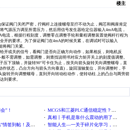
楼主
为保证阀门关闭严密，拧阀杆上连接螺母至拧不动为止，阀芯和阀座肯定
将气源压力调至所需压力，然后用信号发生器给定位器输入4mA
电流，
A
电流，根据行程刻度，调整零点调整手轮和量程调整装置使阀杆行程为
全开的要求。为了保证阀门在4mA
的时候关紧，在调试时可以输入
定能将阀门关紧。
给开或关的信号，看阀门是否向正确方向动作，如果相反，则电机反
-
般不需调整，如需调整，则查找说明书对应力矩开关上的刻度值调整。
子压下顶轴，并旋转90
°可卡住为止，按关向箭头旋转关向调整螺母，直
动作状态，凸台方向与箭头方向垂直)
，旋回顶轴复位，开向调整时，手
头旋转开向调整螺母，直到开向转动柱动作，使转动柱.
上的凸台与两旁箭
达到要求。
相会”！
MCGS和三菱PLC通信稳定性？？？
·
真相丨手机是靠什么震动的用了这么多年才知道！
·
帖！及时更新在线研讨会预告
智能人生—一关于碎片化学习，看这一篇就够了！
·