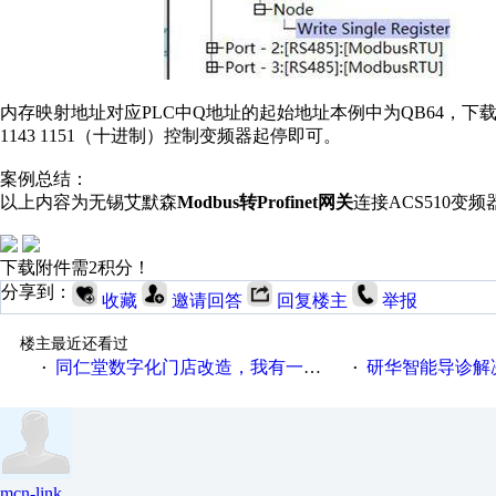
内存映射地址对应PLC中Q地址的起始地址本例中为QB64，下载
1143 1151（十进制）控制变频器起停即可。
案例总结：
以上内容为无锡艾默森
Modbus转Profinet网关
连接ACS510变
下载附件需2积分！
分享到：
收藏
邀请回答
回复楼主
举报
楼主最近还看过
同仁堂数字化门店改造，我有一剂良方
研华智能导诊解
·
·
mcn-link