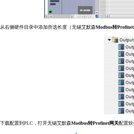
从右侧硬件目录中添加所选长度（无锡艾默森
Modbus转Profin
下载配置到PLC，打开无锡艾默森
Modbus转Profinet网关
配置软