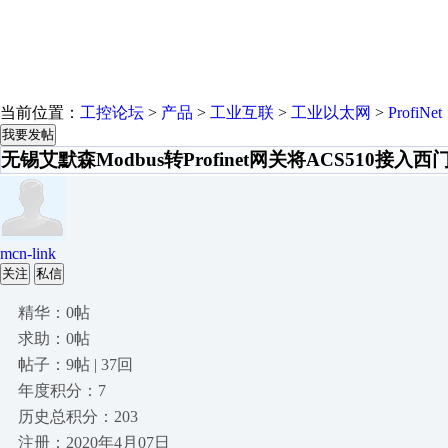
当前位置：
工控论坛
>
产品
>
工业互联
>
工业以太网
>
ProfiNet
我要发帖
无锡艾默森Modbus转Profinet网关将ACS510接入西门
mcn-link
关注
私信
精华：0帖
求助：0帖
帖子：9帖 | 37回
年度积分：7
历史总积分：203
注册：2020年4月07日