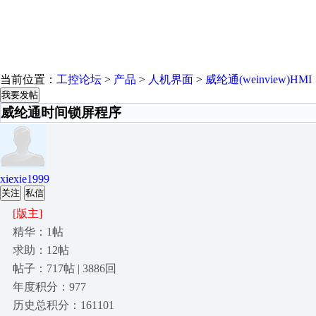
当前位置：
工控论坛
>
产品
>
人机界面
>
威纶通(weinview)HMI
我要发帖
威纶通时间锁屏程序
xiexie1999
关注
私信
[版主]
精华：1帖
求助：12帖
帖子：717帖 | 3886回
年度积分：977
历史总积分：161101