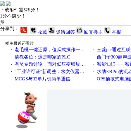
下载附件需5积分！
1分不嫌少！
赏
分享到：
收藏
邀请回答
回复楼主
举报
楼主最近还看过
老毛桃一键还原，傻瓜式操作一键轻松备份还原；程序为向导式安装，一键即可实现自动备份或还原系统。
三菱plc通过互联网实现pl
·
·
请教各位：这是哪家的PLC
西门子300超声波焊
·
·
有奖专题讨论：面对低压变频故障，老手是这样解决的！
智能知识——智造时代，工
·
·
“工业许可证”新调整：水文仪器等19类产品取消事前生产许可
求助EBPro的
·
·
MCGS与32单片机简单通信
OPS插拔式电
·
·