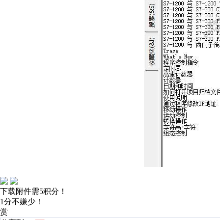
下载附件需5积分！
1分不嫌少！
赏