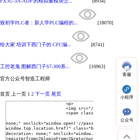
FX3U-3A-ADP 的模拟量模块怎...
[8934]
致初学PLC者：新人学PLC编程的...
[18070]
给大家 培训下西门子的 CFC编...
[8741]
工控老鬼 图解西门子S7-300系...
[16963]
客服
官方公众号
智造工程师
首页
上一页
1
2
下一页
尾页
小程序
公众号