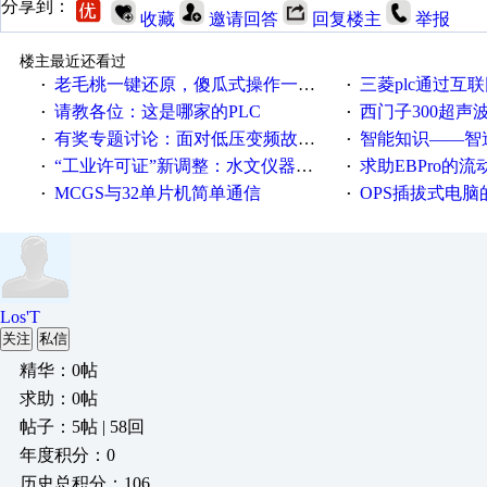
分享到：
收藏
邀请回答
回复楼主
举报
楼主最近还看过
老毛桃一键还原，傻瓜式操作一键轻松备份还原；程序为向导式安装，一键即可实现自动备份或还原系统。
三菱plc通过互联网实现pl
·
·
请教各位：这是哪家的PLC
西门子300超声波焊
·
·
有奖专题讨论：面对低压变频故障，老手是这样解决的！
智能知识——智造时代，工
·
·
“工业许可证”新调整：水文仪器等19类产品取消事前生产许可
求助EBPro的
·
·
MCGS与32单片机简单通信
OPS插拔式电
·
·
Los'T
关注
私信
精华：0帖
求助：0帖
帖子：5帖 | 58回
年度积分：0
历史总积分：106