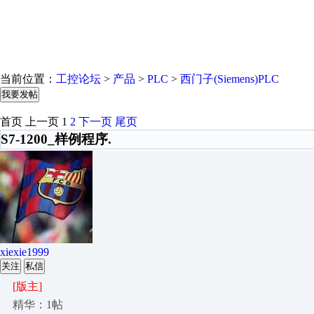
当前位置：
工控论坛
>
产品
>
PLC
>
西门子(Siemens)PLC
我要发帖
首页
上一页
1
2
下一页
尾页
S7-1200_样例程序.
xiexie1999
关注
私信
[版主]
精华：1帖