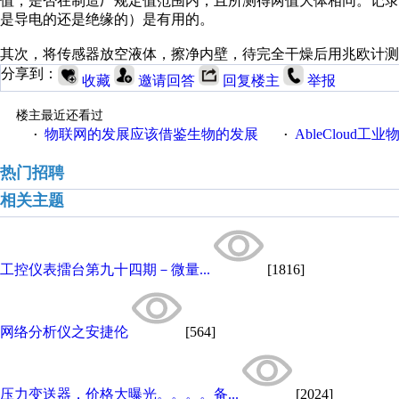
值，是否在制造厂规定值范围内，且所测得两值大体相同。记
是导电的还是绝缘的）是有用的。
其次，将传感器放空液体，擦净内壁，待完全干燥后用兆欧计测
分享到：
收藏
邀请回答
回复楼主
举报
楼主最近还看过
物联网的发展应该借鉴生物的发展
AbleCloud工业物
·
·
热门招聘
相关主题
工控仪表擂台第九十四期－微量...
[1816]
网络分析仪之安捷伦
[564]
压力变送器，价格大曝光。。。。备...
[2024]