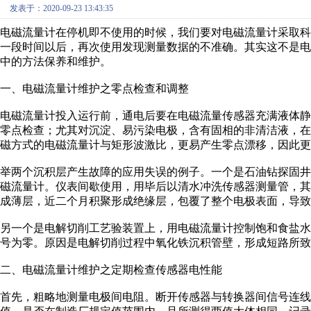
发表于：2020-09-23 13:43:35
电磁流量计在停机即不使用的时候，我们要对电磁流量计采取
一段时间以后，再次使用发现测量数据的不准确。其实这不是
中的方法保养和维护。
一、电磁流量计维护之零点检查和调整
电磁流量计投入运行前，通电后要在电磁流量传感器充满液体
零点检查；尤其对沉淀、易污染电极，含有固相的非清洁液，
磁方式的电磁流量计与矩形波激比，更易产生零点漂移，因此更
举两个沉积层产生故障的应用失误的例子。一个是石油钻探固
磁流量计。仪表间歇使用，用毕后以清水冲洗传感器测量管，
成薄层，近二个月积聚形成绝缘层，包覆了整个电极表面，导致
另一个是电解切削工艺验装置上，用电磁流量计控制饱和食盐水
号为零。原因是电解切削过程中氧化铁沉积管壁，形成短路所致
二、电磁流量计维护之定期检查传感器电性能
首先，粗略地测量电极间电阻。断开传感器与转换器间信号连线