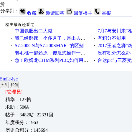
赏
分享到：
收藏
邀请回答
回复楼主
举报
楼主最近还看过
中国氮肥出口大减
7月7与安川来“
·
·
我已经卧床一个多月了，是出去安装机械手在高速遭遇车祸所致:大家工作都要特别注意啊
有积分不能用
·
·
S7-200CN与S7-200SMART的区别
2017王者之狮“鸡”情签到
·
·
老毛桃一键还原，傻瓜式操作一键轻松备份还原；程序为向导式安装，一键即可实现自动备份或还原系统。
没有积分怎么办
·
·
急！欧姆龙CJ1M系列PLC,如何用时间控制变频器。要求时间在组态王中可以自由输入！拜托各位大神了！
台达plc与三菱
·
·
Smile-lyc
关注
私信
[管理员]
精华：127帖
求助：50帖
帖子：3482帖 | 22331回
年度积分：1963
历史总积分：145694