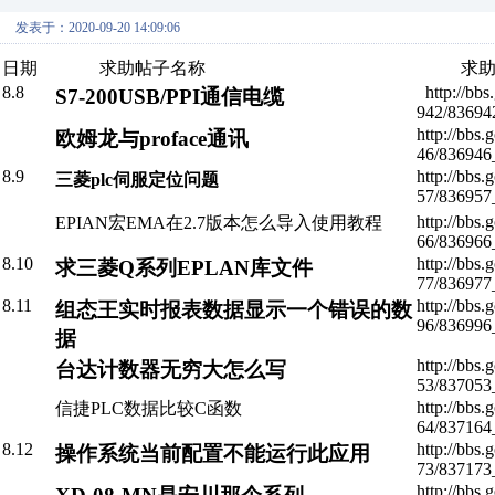
发表于：2020-09-20 14:09:06
日期
求助帖子名称
求助帖
8.8
http://bb
S7-200USB/PPI通信电缆
942/83694
http://bbs
欧姆龙与proface通讯
46/836946
8.9
http://bbs
三菱plc伺服定位问题
57/836957
http://bbs
EPIAN宏EMA在2.7版本怎么导入使用教程
66/836966
8.10
http://bbs
求三菱Q系列EPLAN库文件
77/836977
8.11
http://bbs
组态王实时报表数据显示一个错误的数
96/836996
据
http://bbs
台达计数器无穷大怎么写
53/837053
http://bbs
信捷PLC数据比较C函数
64/837164
8.12
http://bbs
操作系统当前配置不能运行此应用
73/837173
http://bbs