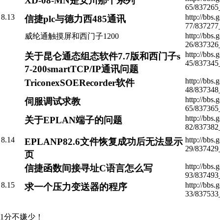
XD-08-MN是安川那个系列
65/837265
8.13
http://bbs
信捷plc与德力西485通讯
77/837277
http://bbs
威纶通触摸屏和西门子1200
26/837326
http://bbs
关于昆仑通态组态软件7.7版和西门子s
45/837345
7-200smartTCP/IP通讯问题
http://bbs
TriconexSOERecorder软件
48/837348
http://bbs
伺服调试求教
65/837365
http://bbs
关于EPLAN端子的问题
82/837382
8.14
http://bbs
EPLANP82.6文件恢复成功后无法显示
29/837429
页
http://bbs
信捷函数间接寻址C语言怎么写
93/837493
8.15
http://bbs
求一个压力变送器的程序
33/837533
1分不嫌少！