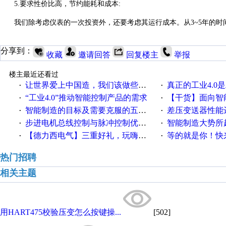
5.
要求性价比高，节约能耗和成本
:
我们除考虑仪表的一次投资外，还要考虑其运行成本。从
3~5
年的时
分享到：
收藏
邀请回答
回复楼主
举报
楼主最近还看过
让世界爱上中国造，我们该做些什么
真正的工业4.0是
·
·
“工业4.0”推动智能控制产品的需求
【干货】面向智
·
·
智能制造的目标及需要克服的五个障碍
差压变送器性能达
·
·
步进电机总线控制与脉冲控制优缺点
智能制造大势所趋
·
·
【德力西电气】三重好礼，玩嗨夏日！
等的就是你！快来领
·
·
热门招聘
相关主题
用HART475校验压变怎么按键操...
[502]