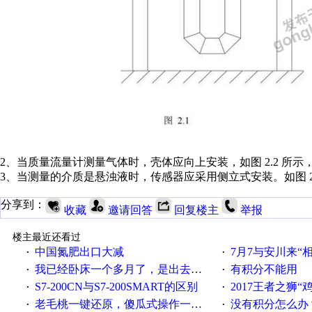
2、当质量流量计测量气体时，壳体应向上安装，如图 2.2 所
3、当测量的介质是悬浊液时，传感器应采用侧立式安装。如图 2
分享到：
收藏
邀请回答
回复楼主
举报
楼主最近还看过
中国氮肥出口大减
7月7与安川来“
·
·
我已经卧床一个多月了，是出去安装机械手在高速遭遇车祸所致:大家工作都要特别注意啊
有积分不能用
·
·
S7-200CN与S7-200SMART的区别
2017王者之狮“鸡”情签到
·
·
老毛桃一键还原，傻瓜式操作一键轻松备份还原；程序为向导式安装，一键即可实现自动备份或还原系统。
没有积分怎么办
·
·