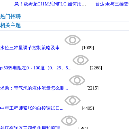
急！欧姆龙CJ1M系列PLC,如何用时间控制变频器。要求时间在组态王中可以自由输入！拜托各位大神了！
台达plc与三菱
·
·
热门招聘
相关主题
水位三冲量调节控制策略及串...
[1009]
pt50热电阻在0～100度（0、25、5...
[2268]
求助：带气泡的液体流量怎么测...
[2215]
中年工程师紧张的自控调试日...
[4405]
差压变送器三阀组作用和原理
[594]