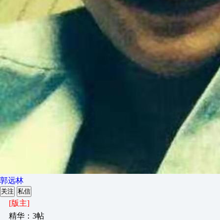
郭远林
关注
私信
[版主]
精华：3帖