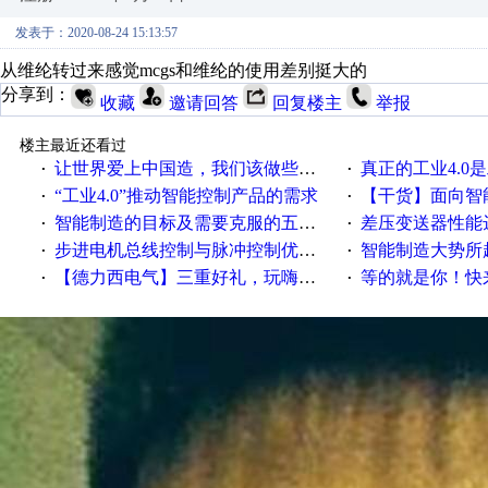
发表于：2020-08-24 15:13:57
从维纶转过来感觉mcgs和维纶的使用差别挺大的
分享到：
收藏
邀请回答
回复楼主
举报
楼主最近还看过
让世界爱上中国造，我们该做些什么
真正的工业4.0是
·
·
“工业4.0”推动智能控制产品的需求
【干货】面向智
·
·
智能制造的目标及需要克服的五个障碍
差压变送器性能达
·
·
步进电机总线控制与脉冲控制优缺点
智能制造大势所趋
·
·
【德力西电气】三重好礼，玩嗨夏日！
等的就是你！快来领
·
·