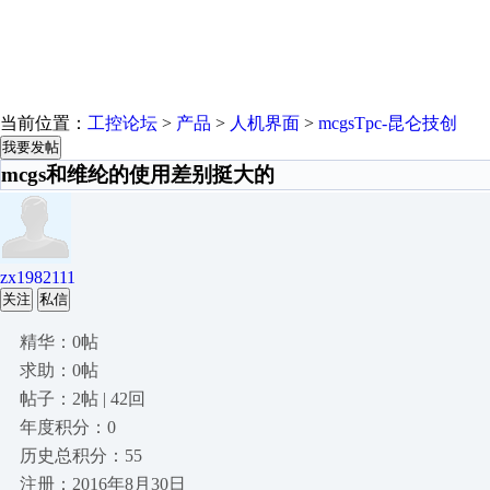
当前位置：
工控论坛
>
产品
>
人机界面
>
mcgsTpc-昆仑技创
我要发帖
mcgs和维纶的使用差别挺大的
zx1982111
关注
私信
精华：0帖
求助：0帖
帖子：2帖 | 42回
年度积分：0
历史总积分：55
注册：2016年8月30日