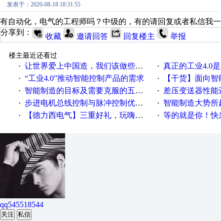
发表于：2020-08-18 18:31:55
有自动化，电气的工程师吗？中级的，有的请回复或者私信我一
分享到：
收藏
邀请回答
回复楼主
举报
楼主最近还看过
让世界爱上中国造，我们该做些什么
真正的工业4.0是
·
·
“工业4.0”推动智能控制产品的需求
【干货】面向智
·
·
智能制造的目标及需要克服的五个障碍
差压变送器性能达
·
·
步进电机总线控制与脉冲控制优缺点
智能制造大势所趋
·
·
【德力西电气】三重好礼，玩嗨夏日！
等的就是你！快来领
·
·
qq545518544
关注
私信