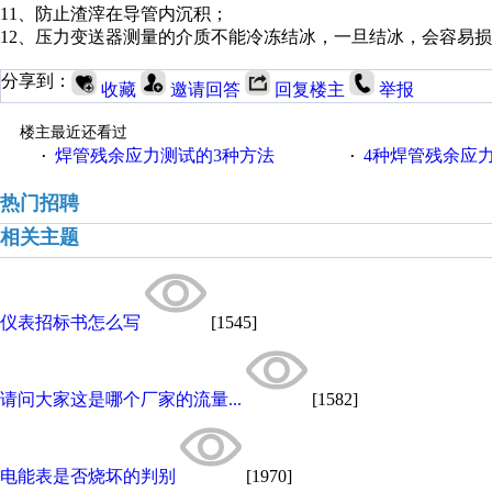
11、防止渣滓在导管内沉积；
12、压力变送器测量的介质不能冷冻结冰，一旦结冰，会容易
分享到：
收藏
邀请回答
回复楼主
举报
楼主最近还看过
焊管残余应力测试的3种方法
4种焊管残余应
·
·
热门招聘
相关主题
仪表招标书怎么写
[1545]
请问大家这是哪个厂家的流量...
[1582]
电能表是否烧坏的判别
[1970]