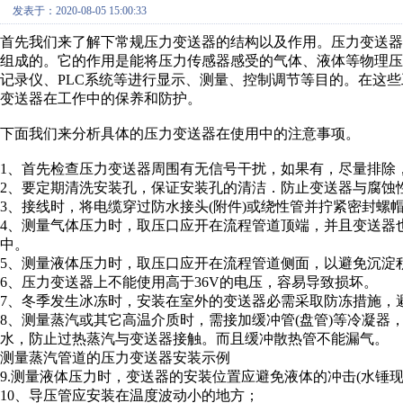
发表于：2020-08-05 15:00:33
首先我们来了解下常规压力变送器的结构以及作用。压力变送
组成的。它的作用是能将压力传感器感受的气体、液体等物理压
记录仪、PLC系统等进行显示、测量、控制调节等目的。在这
变送器在工作中的保养和防护。
下面我们来分析具体的压力变送器在使用中的注意事项。
1、首先检查压力变送器周围有无信号干扰，如果有，尽量排除
2、要定期清洗安装孔，保证安装孔的清洁．防止变送器与腐蚀
3、接线时，将电缆穿过防水接头(附件)或绕性管并拧紧密封螺
4、测量气体压力时，取压口应开在流程管道顶端，并且变送器
中。
5、测量液体压力时，取压口应开在流程管道侧面，以避免沉淀
6、压力变送器上不能使用高于36V的电压，容易导致损坏。
7、冬季发生冰冻时，安装在室外的变送器必需采取防冻措施，
8、测量蒸汽或其它高温介质时，需接加缓冲管(盘管)等冷凝
水，防止过热蒸汽与变送器接触。而且缓冲散热管不能漏气。
测量蒸汽管道的压力变送器安装示例
9.测量液体压力时，变送器的安装位置应避免液体的冲击(水锤
10、导压管应安装在温度波动小的地方；