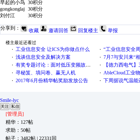
早起的小鸟
30积分
gongkonglaj
30积分
刘付江
30积分
分享到：
收藏
邀请回答
回复楼主
举报
楼主最近还看过
工业信息安全 让ICS为你做点什么
“工业信息安全周之我见”
·
·
浅谈信息安全及解决方案
7月7与安川来“
·
·
有奖专题讨论：面对低压变频故障，老手是这样解决的！
【德力西电气】三
·
·
寻秘笈、填问卷、赢无人机
AbleCloud工业物
·
·
2017年6月份精华帖奖励发放公告
下周据说气温能
·
·
Smile-lyc
关注
私信
[管理员]
精华：127帖
求助：50帖
帖子：3482帖 | 22331回