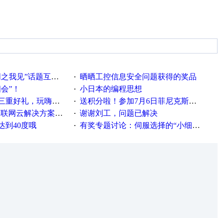
话题互动获奖名单发布公告
晒晒工控信息安全问题获得的奖品
·
相会”！
小日本的编程思想
·
重好礼，玩嗨夏日！
送积分啦！参加7月6日菲尼克斯在线研讨会即得
·
联网云解决方案实践及应用
谢谢刘工，问题已解决
·
达到40度哦
有奖专题讨论：伺服选择的“小细节大学问”奖励公告
·