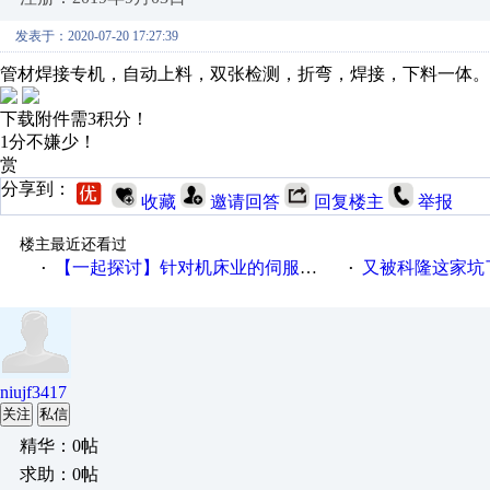
发表于：2020-07-20 17:27:39
管材焊接专机，自动上料，双张检测，折弯，焊接，下料一体。F
下载附件需3积分！
1分不嫌少！
赏
分享到：
收藏
邀请回答
回复楼主
举报
楼主最近还看过
【一起探讨】针对机床业的伺服系统发展，您的期望是什么？
又被科隆这家坑
·
·
niujf3417
关注
私信
精华：0帖
求助：0帖