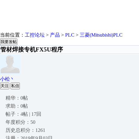
当前位置：
工控论坛
>
产品
>
PLC
>
三菱(Mitsubishi)PLC
我要发帖
管材焊接专机FX5U程序
小松丶
关注
私信
精华：0帖
求助：0帖
帖子：4帖 | 17回
年度积分：50
历史总积分：1261
注册：2019年9月03日