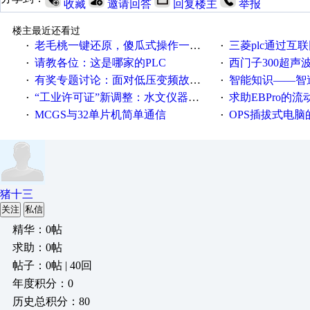
收藏
邀请回答
回复楼主
举报
楼主最近还看过
老毛桃一键还原，傻瓜式操作一键轻松备份还原；程序为向导式安装，一键即可实现自动备份或还原系统。
三菱plc通过互联网实现pl
·
·
请教各位：这是哪家的PLC
西门子300超声波焊
·
·
有奖专题讨论：面对低压变频故障，老手是这样解决的！
智能知识——智造时代，工
·
·
“工业许可证”新调整：水文仪器等19类产品取消事前生产许可
求助EBPro的
·
·
MCGS与32单片机简单通信
OPS插拔式电
·
·
猪十三
关注
私信
精华：0帖
求助：0帖
帖子：0帖 | 40回
年度积分：0
历史总积分：80