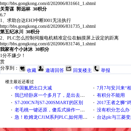
http://bbs.gongkong.com/d/202006/831661_1.shtml
关育谋 郭远林 30积分
6.7
1、求助台达EH3中断I001无法执行
http://bbs.gongkong.com/d/202006/831735_1.shtml
第五纪冰川 30积分
2、PLC怎么控制伺服电机精准定位在触摸屏上设定的距离
http://bbs.gongkong.com/d/202006/831746_1.shtml
我家有个小沐沐 30积分
1分不嫌少！
赏
分享到：
收藏
邀请回答
回复楼主
举报
楼主最近还看过
中国氮肥出口大减
7月7与安川来“
·
·
我已经卧床一个多月了，是出去安装机械手在高速遭遇车祸所致:大家工作都要特别注意啊
有积分不能用
·
·
S7-200CN与S7-200SMART的区别
2017王者之狮“鸡”情签到
·
·
老毛桃一键还原，傻瓜式操作一键轻松备份还原；程序为向导式安装，一键即可实现自动备份或还原系统。
没有积分怎么办
·
·
急！欧姆龙CJ1M系列PLC,如何用时间控制变频器。要求时间在组态王中可以自由输入！拜托各位大神了！
台达plc与三菱
·
·