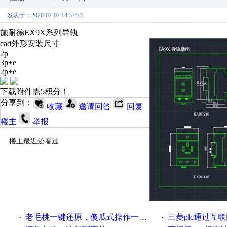
发表于：2020-07-07 14:37:33
施耐德EX9X系列导轨
cad外形安装尺寸
2p
3p+e
2p+e
下载附件需5积分！
分享到：
收藏
邀请回答
回复
楼主
举报
楼主最近还看过
老毛桃一键还原，傻瓜式操作一键轻松备份还原；程序为向导式安装，一键即可实现自动备份或还原系统。
三菱plc通过互联网实现pl
·
·