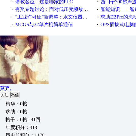
请教各位：这是哪家的PLC
西门子300超声波焊
·
·
有奖专题讨论：面对低压变频故障，老手是这样解决的！
智能知识——智造时代，工
·
·
“工业许可证”新调整：水文仪器等19类产品取消事前生产许可
求助EBPro的
·
·
MCGS与32单片机简单通信
OPS插拔式电
·
·
莫弃。
关注
私信
精华：0帖
求助：0帖
帖子：6帖 | 91回
年度积分：313
历史总积分：1176