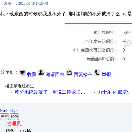
发表于：2020-06-16 17:29:48
我下载东西的时候说我没积分了 那我以前的积分被清了么 可
分享到：
收藏
邀请回答
回复楼主
举报
楼主最近还看过
积分系统改版了，重说工控论坛积分那点事儿……
力士乐 内部培
·
·
Smile-lyc
关注
私信
[管理员]
精华：127帖