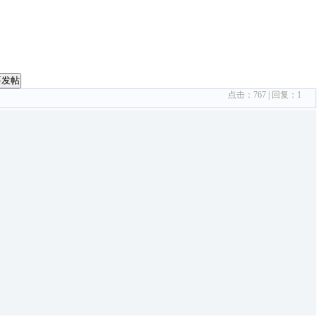
要发帖
点击：
767
| 回复：
1