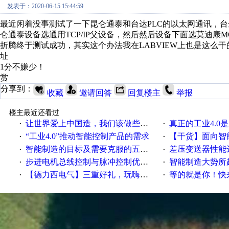
发表于：2020-06-15 15:44:59
最近闲着没事测试了一下昆仑通泰和台达PLC的以太网通讯，台达
仑通泰设备选通用TCP/IP父设备，然后然后设备下面选莫迪康MO
折腾终于测试成功，其实这个办法我在LABVIEW上也是这么干
址
1分不嫌少！
赏
分享到：
收藏
邀请回答
回复楼主
举报
楼主最近还看过
让世界爱上中国造，我们该做些什么
真正的工业4.0是
·
·
“工业4.0”推动智能控制产品的需求
【干货】面向智
·
·
智能制造的目标及需要克服的五个障碍
差压变送器性能达
·
·
步进电机总线控制与脉冲控制优缺点
智能制造大势所趋
·
·
【德力西电气】三重好礼，玩嗨夏日！
等的就是你！快来领
·
·