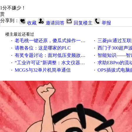
1分不嫌少！
赏
分享到：
收藏
邀请回答
回复楼主
举报
楼主最近还看过
老毛桃一键还原，傻瓜式操作一键轻松备份还原；程序为向导式安装，一键即可实现自动备份或还原系统。
三菱plc通过互联网实现pl
·
·
请教各位：这是哪家的PLC
西门子300超声波焊
·
·
有奖专题讨论：面对低压变频故障，老手是这样解决的！
智能知识——智造时代，工
·
·
“工业许可证”新调整：水文仪器等19类产品取消事前生产许可
求助EBPro的
·
·
MCGS与32单片机简单通信
OPS插拔式电
·
·