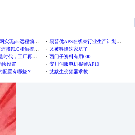
c远程编程和程序上下载的方法
易普优APS在线束行业生产计划排产中的应用案例
·
接PLC和触摸屏程序
又被科隆这家坑了
·
厂再不信息化就OUT了！
西门子资料有用000
·
流动快设置
安川伺服电机报警AF10
·
脑的配置有哪些？
艾默生变频器求教
·