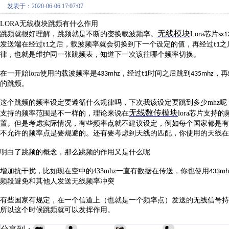
发表于：2020-06-06 17:07:07
LORA
无线模块跳频有什么作用
无线模块
跳频就很好理解，跳频就是不断的变换载波频率。
Lora
芯片
sx1
发送端在经过
之后，载波频率就会切换到下一个设定的值，再经过
之
t1
t1
律，也就是维护同一张跳频表，知道下一次该往哪个频率切换。
在一开始
lora
使用的载波频率是
，经过
时间之后跳到
，再
433mhz
t1
435mhz
的跳频。
这个跳频的频率设定要遵循什么规律吗，下次我该设定要跳到多少
mhz
呢
无线数传模块
支持的频率范围是不一样的，理论来说在
lora
芯片支持的
置。但是考虑实际情况，有些频率点就不建议设定，例如每个国家都是有
不允许的频率点是要规避的。还有要考虑到天线的匹配，你使用的天线在
明白了跳频的概念，那么跳频的作用又是什么呢
增加抗干扰，比如现在空中的
433mhz
一直有数据在传送，你也使用
433mh
频段避免和其他人发送无线频率冲突
有些国家有规定，在一个信道上（也就是一个频率点）发送的无线信号持
所以这个时候跳频就可以发挥作用。