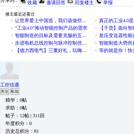
分享到：
收藏
邀请回答
回复楼主
举报
楼主最近还看过
让世界爱上中国造，我们该做些什么
真正的工业4.0是
·
·
“工业4.0”推动智能控制产品的需求
【干货】面向智
·
·
智能制造的目标及需要克服的五个障碍
差压变送器性能达
·
·
步进电机总线控制与脉冲控制优缺点
智能制造大势所趋
·
·
【德力西电气】三重好礼，玩嗨夏日！
等的就是你！快来领
·
·
工控信通
关注
私信
精华：0帖
求助：0帖
帖子：12帖 | 311回
年度积分：0
历史总积分：81