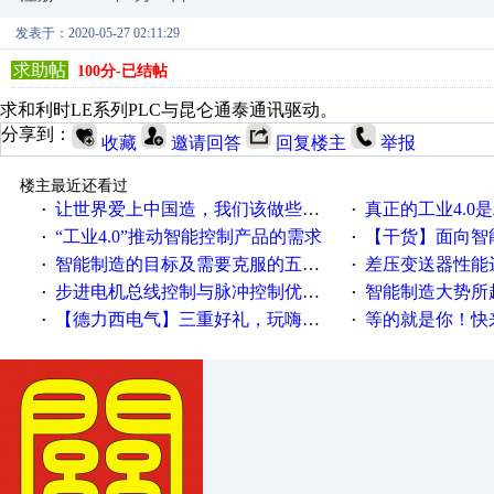
发表于：2020-05-27 02:11:29
求助帖
100分-已结帖
求和利时LE系列PLC与昆仑通泰通讯驱动。
分享到：
收藏
邀请回答
回复楼主
举报
楼主最近还看过
让世界爱上中国造，我们该做些什么
真正的工业4.0是
·
·
“工业4.0”推动智能控制产品的需求
【干货】面向智
·
·
智能制造的目标及需要克服的五个障碍
差压变送器性能达
·
·
步进电机总线控制与脉冲控制优缺点
智能制造大势所趋
·
·
【德力西电气】三重好礼，玩嗨夏日！
等的就是你！快来领
·
·