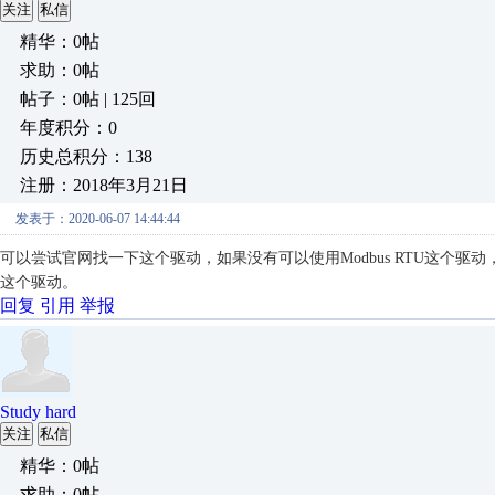
关注
私信
精华：0帖
求助：0帖
帖子：0帖 | 125回
年度积分：0
历史总积分：138
注册：2018年3月21日
发表于：2020-06-07 14:44:44
可以尝试官网找一下这个驱动，如果没有可以使用Modbus RTU这个驱动，
这个驱动。
回复
引用
举报
Study hard
关注
私信
精华：0帖
求助：0帖