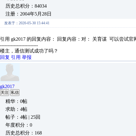
历史总积分：84034
注册：2004年5月28日
发表于：2020-05-30 15:44:41
引用 gk2017 的回复内容： 回复内容：对： 关育谋 可以尝试官
-------------------------
楼主，通信测试成功了吗？
回复
引用
举报
gk2017
关注
私信
精华：0帖
求助：4帖
帖子：4帖 | 25回
年度积分：0
历史总积分：168