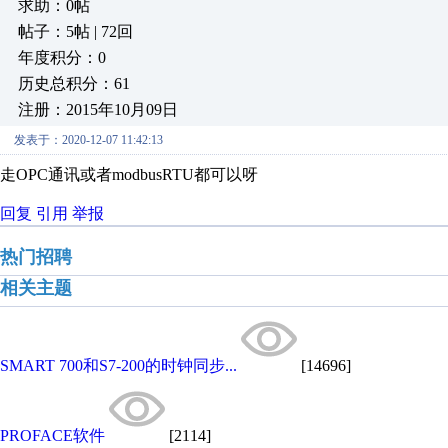
求助：0帖
帖子：5帖 | 72回
年度积分：0
历史总积分：61
注册：2015年10月09日
发表于：2020-12-07 11:42:13
走OPC通讯或者modbusRTU都可以呀
回复
引用
举报
热门招聘
相关主题
SMART 700和S7-200的时钟同步...
[14696]
PROFACE软件
[2114]