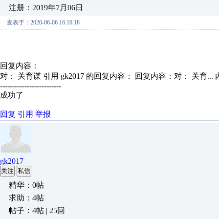
注册：2019年7月06日
发表于：2020-06-06 16:16:18
回复内容：
对： 关育谋
引用 gk2017 的回复内容： 回复内容：对： 关育...
-------------------------
成功了
回复
引用
举报
gk2017
关注
私信
精华：0帖
求助：4帖
帖子：4帖 | 25回