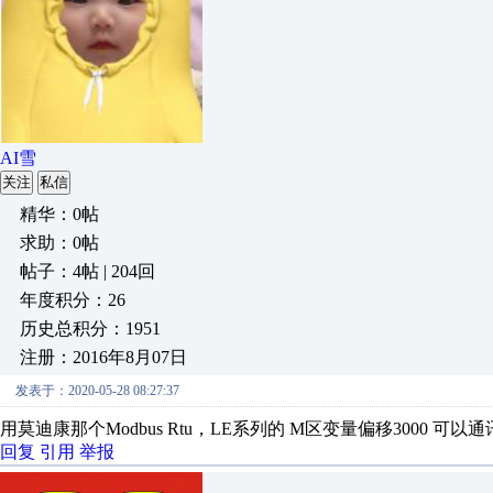
AI雪
关注
私信
精华：0帖
求助：0帖
帖子：4帖 | 204回
年度积分：26
历史总积分：1951
注册：2016年8月07日
发表于：2020-05-28 08:27:37
用莫迪康那个Modbus Rtu，LE系列的 M区变量偏移3000 可以通
回复
引用
举报