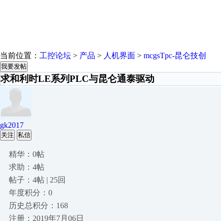
当前位置：
工控论坛
>
产品
>
人机界面
>
mcgsTpc-昆仑技创
我要发帖
求和利时LE系列PLC与昆仑通泰驱动
gk2017
关注
私信
精华：0帖
求助：4帖
帖子：4帖 | 25回
年度积分：0
历史总积分：168
注册：2019年7月06日