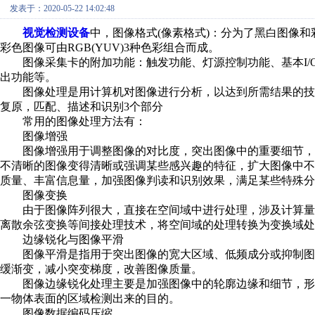
发表于：2020-05-22 14:02:48
视觉检测设备
中，图像格式(像素格式)：分为了黑白图像和
彩色图像可由RGB(YUV)3种色彩组合而成。
图像采集卡的附加功能：触发功能、灯源控制功能、基本I/
出功能等。
图像处理是用计算机对图像进行分析，以达到所需结果的技
复原，匹配、描述和识别3个部分
常用的图像处理方法有：
图像增强
图像增强用于调整图像的对比度，突出图像中的重要细节，
不清晰的图像变得清晰或强调某些感兴趣的特征，扩大图像中
质量、丰富信息量，加强图像判读和识别效果，满足某些特殊分
图像变换
由于图像阵列很大，直接在空间域中进行处理，涉及计算量
离散余弦变换等间接处理技术，将空间域的处理转换为变换域处
边缘锐化与图像平滑
图像平滑是指用于突出图像的宽大区域、低频成分或抑制图
缓渐变，减小突变梯度，改善图像质量。
图像边缘锐化处理主要是加强图像中的轮廓边缘和细节，形
一物体表面的区域检测出来的目的。
图像数据编码压缩