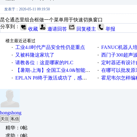
发表于：2020-05-11 09:19:50
昆仑通态里组合框做一个菜单用于快速切换窗口
分享到：
收藏
邀请回答
回复楼主
举报
楼主最近还看过
工业4.0时代产品安全性仍是重点
FANUC机器人
·
·
又被科隆这家坑了
西门子300超声波焊
·
·
请教各位：这是哪家的PLC
定时器还有设计
·
·
【暑期-上海】全国工业4.0&智能制造高级培训班通知！
在哪可以批发原装正品
·
·
EPLAN P8终于激活成功了，感谢网上无私的高人！
霍尼韦尔怎样编
·
·
hongshong
关注
私信
精华：0帖
求助：0帖