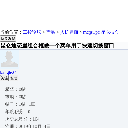
当前位置：
工控论坛
>
产品
>
人机界面
>
mcgsTpc-昆仑技创
我要发帖
昆仑通态里组合框做一个菜单用于快速切换窗口
kangle24
关注
私信
精华：0帖
求助：0帖
帖子：1帖 | 1回
年度积分：0
历史总积分：164
注册：2019年10月14日