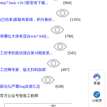
step7 basic v10.5那里有下载...
[904]
(已结束)新版有新禧，积分换好...
[1165]
有哪位大侠有适合win7 64位...
[790]
工控求职面试擂台第18期发奖...
[545]
工控网专家、版主扫码加群
[497]
客服
新论坛严重bug反馈汇总
[638]
官方公众号
智造工程师
小程序