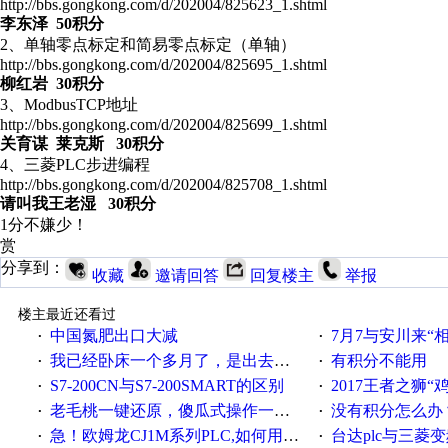
http://bbs.gongkong.com/d/202004/825623_1.shtml
李东泽 50积分
2、单轴零点标定和简易零点标定（单轴）
http://bbs.gongkong.com/d/202004/825695_1.shtml
柳红岩 30积分
3、ModbusTCP地址
http://bbs.gongkong.com/d/202004/825699_1.shtml
关育谋 莱克斯 30积分
4、三菱PLC步进编程
http://bbs.gongkong.com/d/202004/825708_1.shtml
请叫我王老湿 30积分
1分不嫌少！
赏
分享到：
收藏
邀请回答
回复楼主
举报
楼主最近还看过
中国氮肥出口大减
7月7与安川来“
·
·
我已经卧床一个多月了，是出去安装机械手在高速遭遇车祸所致:大家工作都要特别注意啊
有积分不能用
·
·
S7-200CN与S7-200SMART的区别
2017王者之狮“鸡”情签到
·
·
老毛桃一键还原，傻瓜式操作一键轻松备份还原；程序为向导式安装，一键即可实现自动备份或还原系统。
没有积分怎么办
·
·
急！欧姆龙CJ1M系列PLC,如何用时间控制变频器。要求时间在组态王中可以自由输入！拜托各位大神了！
台达plc与三菱
·
·