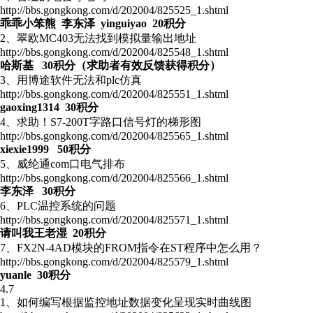
http://bbs.gongkong.com/d/202004/825525_1.shtml
乖乖小笨熊 李东泽 yinguiyao 20积分
2、翠欧MC403无法找到模拟量输出地址
http://bbs.gongkong.com/d/202004/825548_1.shtml
哈斯基 30积分（求助者有效反馈获得积分）
3、用博途软件无法和plc仿真
http://bbs.gongkong.com/d/202004/825551_1.shtml
gaoxing1314 30积分
4、求助！S7-200T字路口信号灯的梯形图
http://bbs.gongkong.com/d/202004/825565_1.shtml
xiexie1999 50积分
5、威纶通com口电气排布
http://bbs.gongkong.com/d/202004/825566_1.shtml
李东泽 30积分
6、PLC温控系统的问题
http://bbs.gongkong.com/d/202004/825571_1.shtml
请叫我王老湿 20积分
7、FX2N-4AD模块的FROM指令在ST程序中怎么用？
http://bbs.gongkong.com/d/202004/825579_1.shtml
yuanle 30积分
4.7
1、如何编写根据监控地址数据变化呈现实时曲线图