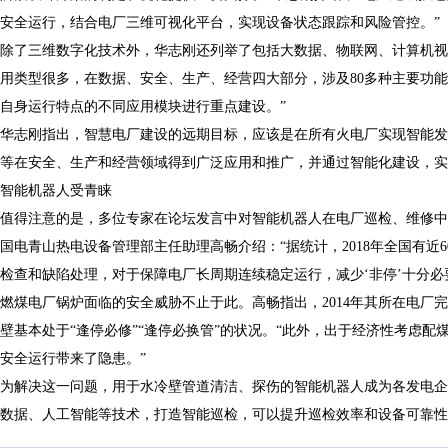
安全运行，结合电厂三维可视化平台，实现设备状态跟踪和风险管控。”
除了三维数字化技术外，华志刚还列举了包括大数据、物联网、计算机视
用类型很多，在数据、安全、生产、经营四大部分，涉及
80
多种主要功能
自身运行特点的不同应用模块进行重点建设。”
华志刚指出，智慧电厂建设的远期目标，应该是在所有火电厂实现智能发
等在安全、生产和经营领域得到广泛应用和推广，并通过智能化建设，实
智能机器人受青睐
值得注意的是，多位专家在论坛发言中对智能机器人在电厂巡检、维修中
国电青山热电设备管理部主任助理高畅介绍：“据统计，
2018
年全国有近
检查和缺陷处理，对于保障电厂长周期连续稳定运行，减少‘非停’十分必
燃煤电厂锅炉面临的安全威胁不止于此。高畅指出，
2014
年其所在电厂完
壁基本处于“逢停必修”“逢停必换管”的状况。“此外，出于经济性考虑
安全运行带来了隐患。”
为解决这一问题，用于水冷壁管道清洁、探伤的智能机器人成为各发电企
数据、人工智能等技术，打造智能巡检，可以提升巡检效率和设备可靠性