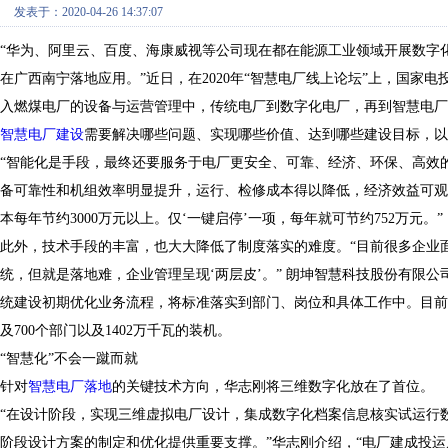
发表于：2020-04-26 14:37:07
“华为、阿里云、百度、海康威视等公司现在都在能源工业领域开展数字
在广西南宁落地应用。”近日，在
2020
年“智慧电厂线上论坛”上，国家电
入燃煤电厂的设备与运营管理中，传统电厂到数字化电厂，再到智慧电厂
智慧电厂
建设
需要解决哪些问题、实现哪些价值、达到哪些建设目标，以
“智能化是手段，最终还要服务于电厂更安全、可靠、经济、环保、高效
备可靠性和机组效率明显提升，运行、检修成本得以降低，经济效益可观
本每年节约
3000
万元以上。仅‘一键启停’一项，每年就可节约
752
万元。”
此外，技术手段的丰富，也大大降低了制度落实的难度。“目前很多企业
统，但就是落地难，企业管理呈现‘两层皮’。”
朗坤智慧科技股份有限公
统建设初期优化业务流程，将标准落实到部门、岗位和具体工作中。目前
及
700
个部门以及
1402
万千瓦的装机。
“智慧化”不会一蹴而就
针对
智慧电厂落地
的关键技术方向，华志刚将三维数字化放在了首位。
“在设计阶段，实现三维虚拟电厂设计，集成数字化档案信息核实试运行
阶段设计方案的制定和优化提供重要支撑。”华志刚介绍，“电厂建成投