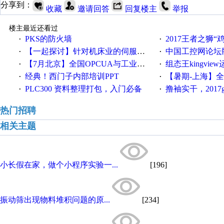
分享到：
收藏
邀请回答
回复楼主
举报
楼主最近还看过
PKS的防火墙
2017王者之狮“鸡”情签到
·
·
【一起探讨】针对机床业的伺服系统发展，您的期望是什么？
中国工控网论坛版块
·
·
【7月北京】全国OPCUA与工业互联技术培训班通知！
组态王kingvi
·
·
经典！西门子内部培训PPT
【暑期-上海】全国工业4.
·
·
PLC300 资料整理打包，入门必备
撸袖实干，2017gongkong
·
·
热门招聘
相关主题
小长假在家，做个小程序实验一...
[196]
振动筛出现物料堆积问题的原...
[234]