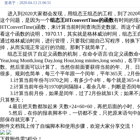
发表于：2020-04-13 21:06:51
进入到2020
大家都会发现，用组态王组态的工程，到了2020
这个问题，是因为一个
组态王HTconvertTime的函数
有时间的现
HTConvertTime()函数，来计算当前时间查询历史数据。而这
看这个函数的说明，1970.1.1，其实就是格林威治时间，组
通过格林威治时间，进行管理，
只要我们能自己写程序，转换
下
掉，从而实现正常运行的功能。那剩下就简单了。
组态王提供了自定义函数的机制，在命令语言/自定义函数命令语言，定义
Year,long Month,long Day,long Hour,long minit
数。然后里面可以计算了。当然你前面要获得当前的年、月、
很多。规则也简单，每三个平年跟一个闰年，平年365天，2月份2
1.计算当前年份与1970之间，有多少个4年，每个就是365×4
2.计算当前年份与1970的间隔除4，看余几年，判断是否闰
3.计算当前月份，如果是闰年，过了2月份就加1天；如果不
只算整天；
4.最后把天数都加起来 天数×24×60×60，再把后面的小
5.然后，在你的报表脚本中，一切都不变，只把原来语句中的HTConve
部保存就完事了。
附件文档我上传了自编脚本和使用步骤，欢迎大家分享交流！
下载附件需5积分！