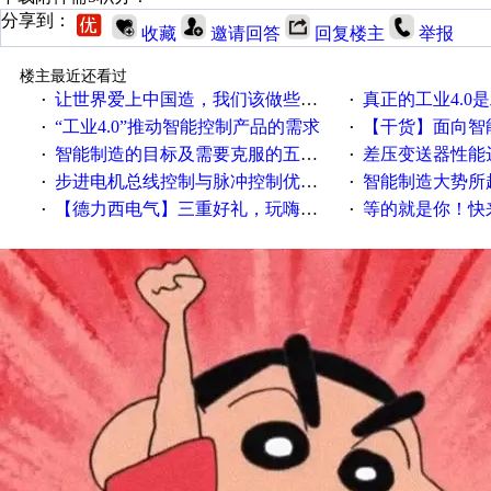
分享到：
收藏
邀请回答
回复楼主
举报
楼主最近还看过
让世界爱上中国造，我们该做些什么
真正的工业4.0是
·
·
“工业4.0”推动智能控制产品的需求
【干货】面向智
·
·
智能制造的目标及需要克服的五个障碍
差压变送器性能达
·
·
步进电机总线控制与脉冲控制优缺点
智能制造大势所趋
·
·
【德力西电气】三重好礼，玩嗨夏日！
等的就是你！快来领
·
·