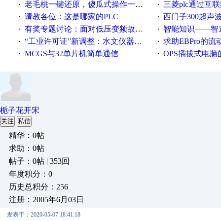
老毛桃一键还原，傻瓜式操作一键轻松备份还原；程序为向导式安装，一键即可实现自动备份或还原系统。
三菱plc通过互联网实现pl
·
·
请教各位：这是哪家的PLC
西门子300超声波焊
·
·
有奖专题讨论：面对低压变频故障，老手是这样解决的！
智能知识——智造时代，工
·
·
“工业许可证”新调整：水文仪器等19类产品取消事前生产许可
求助EBPro的
·
·
MCGS与32单片机简单通信
OPS插拔式电
·
·
栀子花开宋
关注
私信
精华：0帖
求助：0帖
帖子：0帖 | 353回
年度积分：0
历史总积分：256
注册：2005年6月03日
发表于：2020-05-07 18:41:18