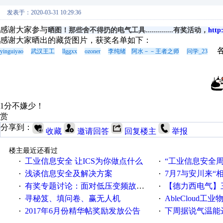
发表于：2020-03-31 10:29:36
感谢大家参与
晒图！那些舍不得扔的电气工具..............有奖活动，
http
感谢大家晒出的藏货图片，获奖名单如下：
各
yinguiyao
武汉王工
llggxx
ozoner
李纯绪
阿水－－王者之师
问学_23
1分不嫌少！
赏
分享到：
收藏
邀请回答
回复楼主
举报
楼主最近还看过
工业信息安全 让ICS为你做点什么
“工业信息安全周之我见”
·
·
浅谈信息安全及解决方案
7月7与安川来“
·
·
有奖专题讨论：面对低压变频故障，老手是这样解决的！
【德力西电气】三
·
·
寻秘笈、填问卷、赢无人机
AbleCloud工业物
·
·
2017年6月份精华帖奖励发放公告
下周据说气温能
·
·