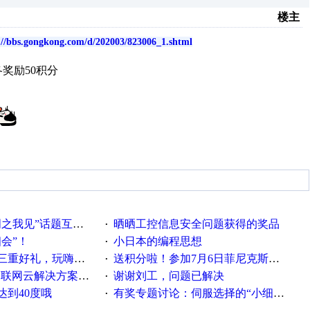
楼主
://bbs.gongkong.com/d/202003/823006_1.shtml
奖励50积分
话题互动获奖名单发布公告
晒晒工控信息安全问题获得的奖品
·
相会”！
小日本的编程思想
·
重好礼，玩嗨夏日！
送积分啦！参加7月6日菲尼克斯在线研讨会即得
·
联网云解决方案实践及应用
谢谢刘工，问题已解决
·
达到40度哦
有奖专题讨论：伺服选择的“小细节大学问”奖励公告
·