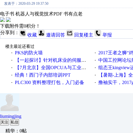
发表于：2020-03-29 19:37:50
电子书 机器人与视觉技术PDF 书有点老
下载附件需0积分！
分享到：
收藏
邀请回答
回复楼主
举报
楼主最近还看过
PKS的防火墙
2017王者之狮“鸡”情签到
·
·
【一起探讨】针对机床业的伺服系统发展，您的期望是什么？
中国工控网论坛版块
·
·
【7月北京】全国OPCUA与工业互联技术培训班通知！
组态王kingvi
·
·
经典！西门子内部培训PPT
【暑期-上海】全国工业4.
·
·
PLC300 资料整理打包，入门必备
撸袖实干，2017gongkong
·
·
liumingjing
关注
私信
精华：0帖