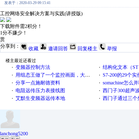
发表于：2020-03-29 09:15:41
工控网络安全解决方案与实践(讲授版)
下载附件需2积分！
1分不嫌少！
赏
分享到：
收藏
邀请回答
回复楼主
举报
楼主最近还看过
变频器控制方法
结构化文本（ST）写的MO
·
·
用组态王做了一个监控画面，大家给点意见
S7-200的29个实
·
·
分享一点施耐德资料
somachine怎
·
·
电阻远传压力表接线图
西门子300超声波焊
·
·
艾默生变频器远传本地
西门子通过三个外部
·
·
lanchong5200