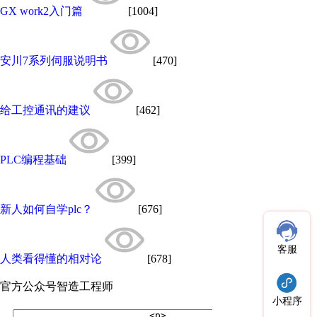
GX work2入门篇
[1004]
安川7系列伺服说明书
[470]
给工控通讯的建议
[462]
PLC编程基础
[399]
新人如何自学plc？
[676]
客服
人类看得懂的相对论
[678]
官方公众号
智造工程师
小程序