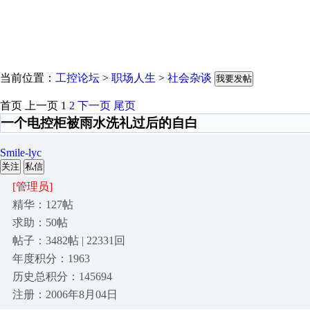
当前位置：
工控论坛
>
职场人生
>
社会杂谈
我要发帖
首页
上一页
1
2
下一页
尾页
一个电控柜被雨水洗礼过后的自白
Smile-lyc
关注
私信
[管理员]
精华：127帖
求助：50帖
帖子：3482帖 | 22331回
年度积分：1963
历史总积分：145694
注册：2006年8月04日