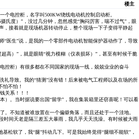
楼主
一个电控柜，名字叫500KW绕线电动机控制启动柜。
5摄氏度）”，没过几分钟，忽然感觉“胸闷厉害，喘不过气”，眼
警声，接着就是现场机器转动停止，整个现场一下子变得平静起
师“医生”说，是我的一个零部件电动机智能保护器动作了，导致
度超高）”，就是眼睛“视力模糊（仪表损坏）”，甚至有时候干脆
电控柜）有很多都在不同国家的现场一线，兢兢业业的奋斗
洗礼导致。我的“猜测”没有错！后来被电气工程师以及在场的所
家不怕不怕！
钱关系！！！
本）。当时据说要出国“留学”，我在集装箱里还窃喜呢！可以看
落了。不知道被谁放置在一个偏僻角落，而且还处于一个洼地。
一段时间天老是隔三差五大暴雨，我几乎天天洗澡。有时候被大雨
的地基松软了，我“腿”抖动几下。可是我始终觉得“腿细不能软”，