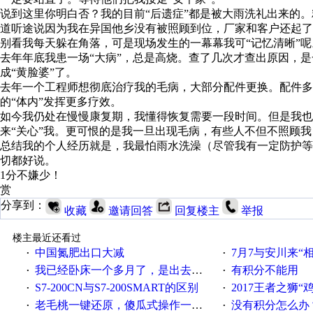
说到这里你明白否？我的目前“后遗症”都是被大雨洗礼出来的
道听途说因为我在异国他乡没有被照顾到位，厂家和客户还起了
别看我每天躲在角落，可是现场发生的一幕幕我可“记忆清晰”呢
去年年底我患一场“大病”，总是高烧。查了几次才查出原因，
成“黄脸婆”了。
去年一个工程师想彻底治疗我的毛病，大部分配件更换。配件多
的“体内”发挥更多疗效。
如今我仍处在慢慢康复期，我懂得恢复需要一段时间。但是我也
来“关心”我。更可恨的是我一旦出现毛病，有些人不但不照顾我
总结我的个人经历就是，我最怕雨水洗澡（尽管我有一定防护
切都好说。
1分不嫌少！
赏
分享到：
收藏
邀请回答
回复楼主
举报
楼主最近还看过
中国氮肥出口大减
7月7与安川来“
·
·
我已经卧床一个多月了，是出去安装机械手在高速遭遇车祸所致:大家工作都要特别注意啊
有积分不能用
·
·
S7-200CN与S7-200SMART的区别
2017王者之狮“鸡”情签到
·
·
老毛桃一键还原，傻瓜式操作一键轻松备份还原；程序为向导式安装，一键即可实现自动备份或还原系统。
没有积分怎么办
·
·