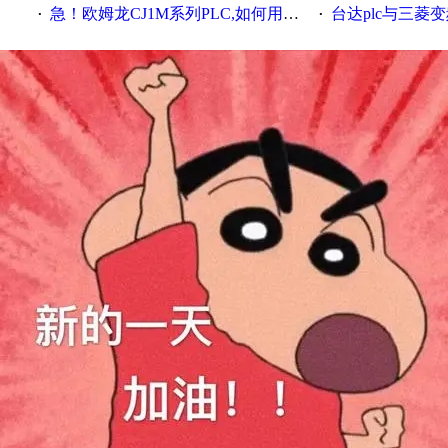
急！欧姆龙CJ1M系列PLC,如何用时间控制变频器。要求时间在组态王中可以自由输入！拜托各位大神了！
台达plc与三菱
·
·