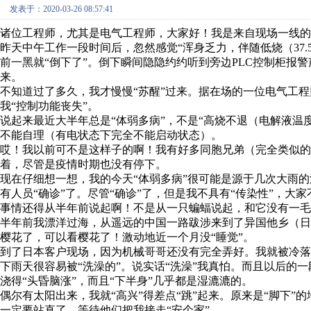
发表于：2020-03-26 08:57:41
诸位工程师，尤其是电气工程师，大家好！我是来自现场一线的
昨天中午工作一段时间后，忽然感觉“浑身乏力，伴随低烧（37.
前一黑就“倒下了”。倒下瞬间隐隐约约听到旁边PLC控制柜报
来。
不知道过了多久，我才慢慢“苏醒”过来。据在场的一位电气工程
我“控制功能丧失”。
说起来最近大半年总是“体弱多病”，不是“高烧不退（电解液温
不能自理（有电状态下完全不能启动状态）。
哎！我以前可不是这样子的啊！我有好多同胞兄弟（完全类似的
着，尽管是疫情时期也没有停下。
现在仔细想一想，我的今天“体弱多病”很可能是源于几次大雨的
有人员“确诊”了。尽管“确诊”了，但是我不具有“传染性”，大
事情还得从半年前说起啊！不是从一只蝙蝠说起，和它没有一毛
半年前我漂洋过海，从遥远的中国一路跋涉来到了异国他乡（日
樱花了，可以看樱花了！激动地近一个月没“睡觉”。
到了日本客户现场，因为机械哥哥还没有完全弄好。我就被冷
下雨天很容易被“洗澡的”。说实话“洗澡”我真怕。而且以后的
浇得“头昏脑涨”，而且“下半身”几乎都是湿漉漉的。
偶尔有太阳出来，我就“高兴”得差点“跳”起来。原来是“脚下”
一定要站直了。等待他们把我接走“安个家”。