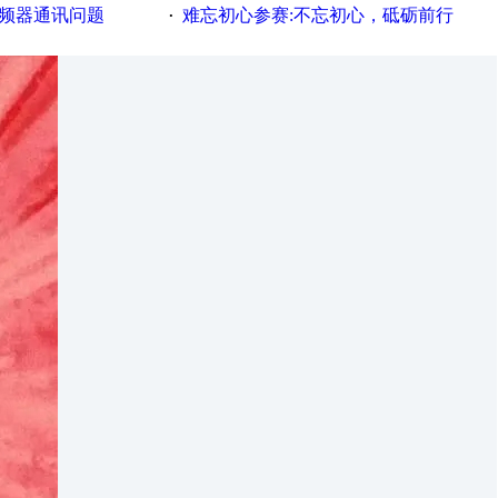
变频器通讯问题
难忘初心参赛:不忘初心，砥砺前行
·