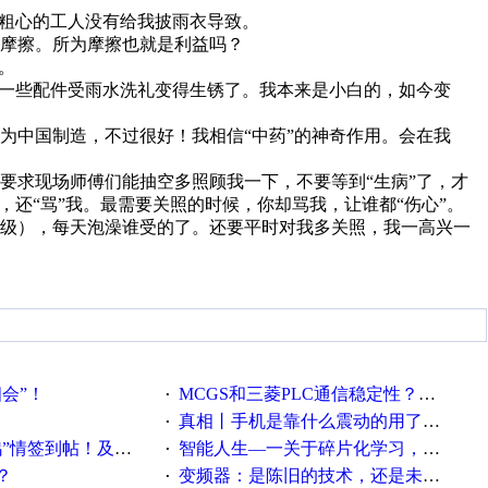
。粗心的工人没有给我披雨衣导致。
摩擦。所为摩擦也就是利益吗？
。
是一些配件受雨水洗礼变得生锈了。我本来是小白的，如今变
为中国制造，不过很好！我相信“中药”的神奇作用。会在我
要求现场师傅们能抽空多照顾我一下，不要等到“生病”了，才
，还“骂”我。最需要关照的时候，你却骂我，让谁都“伤心”。
等级），每天泡澡谁受的了。还要平时对我多关照，我一高兴一
相会”！
MCGS和三菱PLC通信稳定性？？？
·
真相丨手机是靠什么震动的用了这么多年才知道！
·
帖！及时更新在线研讨会预告
智能人生—一关于碎片化学习，看这一篇就够了！
·
？
变频器：是陈旧的技术，还是未来的幕后英雄？
·