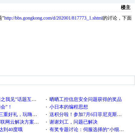
楼主
”
http://bbs.gongkong.com/d/202001/817773_1.shtml
的讨论，下面
话题互动获奖名单发布公告
晒晒工控信息安全问题获得的奖品
·
相会”！
小日本的编程思想
·
重好礼，玩嗨夏日！
送积分啦！参加7月6日菲尼克斯在线研讨会即得
·
联网云解决方案实践及应用
谢谢刘工，问题已解决
·
达到40度哦
有奖专题讨论：伺服选择的“小细节大学问”奖励公告
·