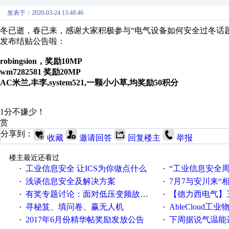
发表于：2020-03-24 13:48:46
冬已逝，春已来，感谢大家积极参与“电气设备如何安全过冬话题
发布结贴公告啦：
robingsion，奖励10MP
wm7282581 奖励20MP
AC米兰,丰李,system521,一颗小小草,均奖励50积分
1分不嫌少！
赏
分享到：
收藏
邀请回答
回复楼主
举报
楼主最近还看过
工业信息安全 让ICS为你做点什么
“工业信息安全周之我见”
·
·
浅谈信息安全及解决方案
7月7与安川来“
·
·
有奖专题讨论：面对低压变频故障，老手是这样解决的！
【德力西电气】三
·
·
寻秘笈、填问卷、赢无人机
AbleCloud工业物
·
·
2017年6月份精华帖奖励发放公告
下周据说气温能
·
·