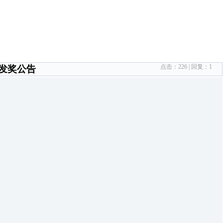
点击：
226
| 回复：
1
发奖公告