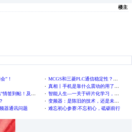
楼主
相会”！
MCGS和三菱PLC通信稳定性？？？
·
真相丨手机是靠什么震动的用了这么多年才知道！
·
帖！及时更新在线研讨会预告
智能人生—一关于碎片化学习，看这一篇就够了！
·
？
变频器：是陈旧的技术，还是未来的幕后英雄？
·
变频器通讯问题
难忘初心参赛:不忘初心，砥砺前行
·