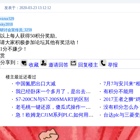
发表于：2020-03-23 13:12:12
victor329
sky2018
研讨会宣传员_3259
以上每人获得50积分奖励。
请大家积极参加论坛其他有奖活动！
1分不嫌少！
赏
分享到：
收藏
邀请回答
回复楼主
举报
楼主最近还看过
中国氮肥出口大减
7月7与安川来“
·
·
我已经卧床一个多月了，是出去安装机械手在高速遭遇车祸所致:大家工作都要特别注意啊
有积分不能用
·
·
S7-200CN与S7-200SMART的区别
2017王者之狮“鸡”情签到
·
·
老毛桃一键还原，傻瓜式操作一键轻松备份还原；程序为向导式安装，一键即可实现自动备份或还原系统。
没有积分怎么办
·
·
急！欧姆龙CJ1M系列PLC,如何用时间控制变频器。要求时间在组态王中可以自由输入！拜托各位大神了！
台达plc与三菱
·
·