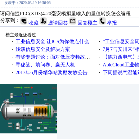
发表于：2020-03-19 16:56:06
请问信捷PLC(XD3)4-20毫安模拟量输入的量值转换怎么编程
分享到：
收藏
邀请回答
回复楼主
举报
楼主最近还看过
工业信息安全 让ICS为你做点什么
“工业信息安全周之我见”
·
·
浅谈信息安全及解决方案
7月7与安川来“
·
·
有奖专题讨论：面对低压变频故障，老手是这样解决的！
【德力西电气】三
·
·
寻秘笈、填问卷、赢无人机
AbleCloud工业物
·
·
2017年6月份精华帖奖励发放公告
下周据说气温能
·
·