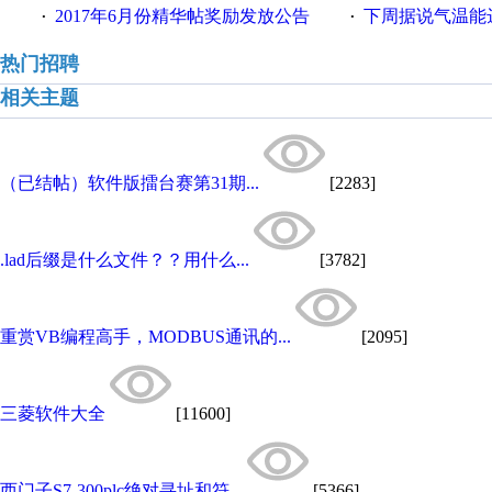
2017年6月份精华帖奖励发放公告
下周据说气温能
·
·
热门招聘
相关主题
（已结帖）软件版擂台赛第31期...
[2283]
.lad后缀是什么文件？？用什么...
[3782]
重赏VB编程高手，MODBUS通讯的...
[2095]
三菱软件大全
[11600]
西门子S7-300plc绝对寻址和符...
[5366]