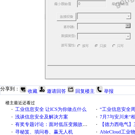
分享到：
收藏
邀请回答
回复楼主
举报
楼主最近还看过
工业信息安全 让ICS为你做点什么
“工业信息安全周之我见”
·
·
浅谈信息安全及解决方案
7月7与安川来“
·
·
有奖专题讨论：面对低压变频故障，老手是这样解决的！
【德力西电气】三
·
·
寻秘笈、填问卷、赢无人机
AbleCloud工业物
·
·