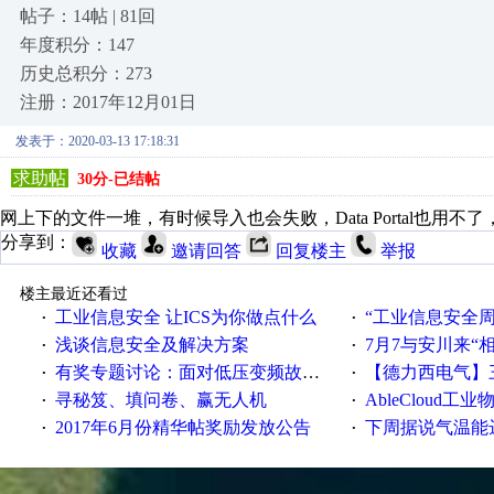
帖子：14帖 | 81回
年度积分：147
历史总积分：273
注册：2017年12月01日
发表于：2020-03-13 17:18:31
求助帖
30分-已结帖
网上下的文件一堆，有时候导入也会失败，Data Portal也
分享到：
收藏
邀请回答
回复楼主
举报
楼主最近还看过
工业信息安全 让ICS为你做点什么
“工业信息安全周之我见”
·
·
浅谈信息安全及解决方案
7月7与安川来“
·
·
有奖专题讨论：面对低压变频故障，老手是这样解决的！
【德力西电气】三
·
·
寻秘笈、填问卷、赢无人机
AbleCloud工业物
·
·
2017年6月份精华帖奖励发放公告
下周据说气温能
·
·