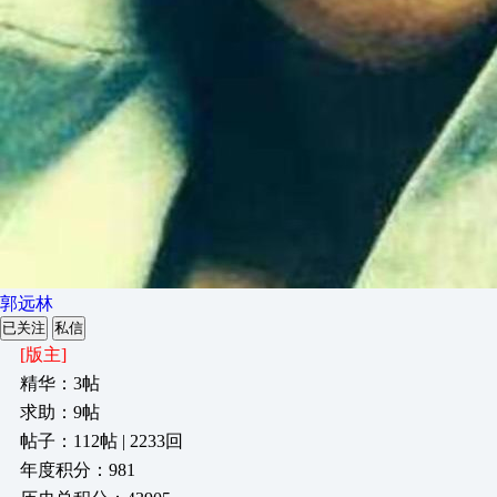
郭远林
已关注
私信
[版主]
精华：3帖
求助：9帖
帖子：112帖 | 2233回
年度积分：981